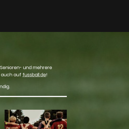
ne Senioren- und mehrere
auch auf
fussball.de
!
ndig.