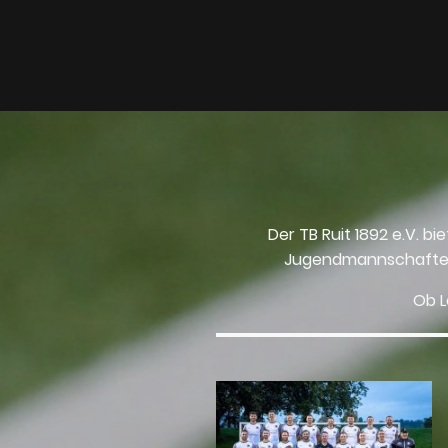
Der
TB Ruit 1892 e.V.
bie
Jugendmannschaften (
Ob L