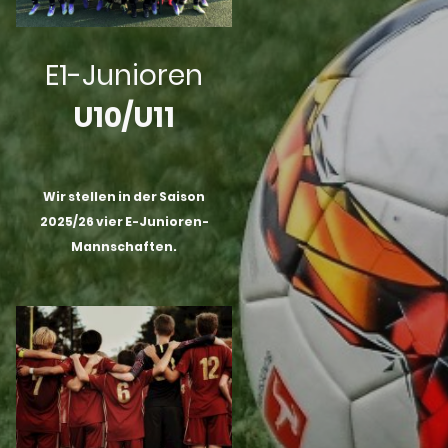
E1-Junioren
U10/U11
Wir stellen in der Saison
2025/26 vier E-Junioren-
Mannschaften.