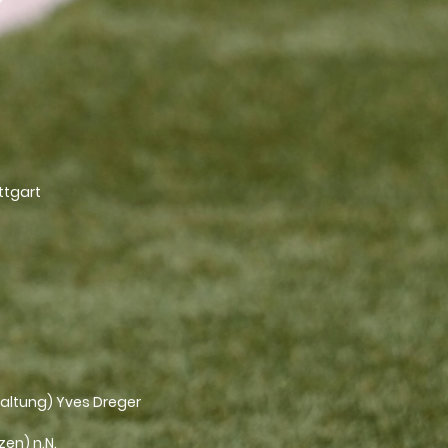
ttgart
rwaltung) Yves Dreger
zen) n.N.