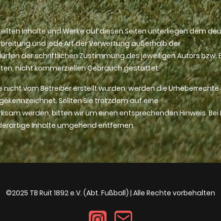
stellten Inhalte und Werke auf diesen Seiten unterliegen dem de
erbreitung und jede Art der Verwertung außerhalb der
rfen der schriftlichen Zustimmung des jeweiligen Autors bzw. E
ivaten, nicht kommerziellen Gebrauch gestattet.
te nicht vom Betreiber erstellt wurden, werden die Urheberrechte
 gekennzeichnet. Sollten Sie trotzdem auf eine
ksam werden, bitten wir um einen entsprechenden Hinweis. Be
derartige Inhalte umgehend entfernen.
©2025
TB Ruit 1892 e.V.
(Abt. Fußball) | Alle Rechte vorbehalten