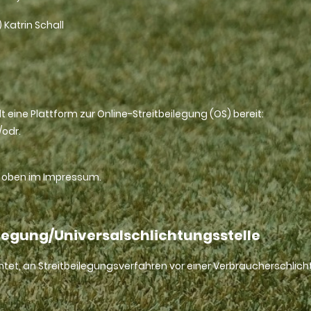
 Katrin Schall
 eine Plattform zur Online-Streitbeilegung (OS) bereit:
/odr.
e oben im Impressum.
legung/Universalschlichtungsstelle
ichtet, an Streitbeilegungsverfahren vor einer Verbraucherschlic