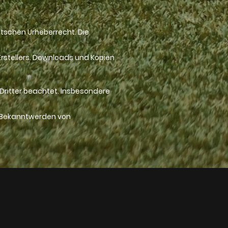
utschen Urheberrecht. Die
rstellers. Downloads und Kopien
 Dritter beachtet. Insbesondere
i Bekanntwerden von